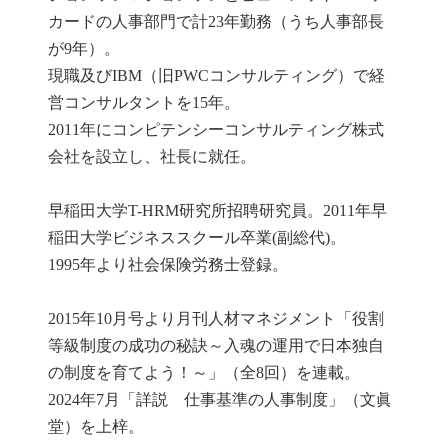
カードの人事部門で計23年勤務（うち人事部長
が9年）。
現職及びIBM（旧PWCコンサルティング）で経
営コンサルタントを15年。
2011年にコンピテンシーコンサルティング株式
会社を設立し、社長に就任。
早稲田大学T-HRM研究所招聘研究員。2011年早
稲田大学ビジネススクール卒業(副総代)。
1995年より社会保険労務士登録。
2015年10月号より月刊人材マネジメント「役割
等級制度の成功の秘訣～入魂の運用で日本独自
の制度を育てよう！～」（全8回）を連載。
2024年7月「詳説 仕事基準の人事制度」（文眞
堂）を上梓。