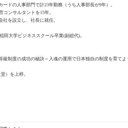
ードの人事部門で計23年勤務（うち人事部長が9年）。
営コンサルタントを15年。
式会社を設立し、社長に就任。
早稲田大学ビジネススクール卒業(副総代)。
役割等級制度の成功の秘訣～入魂の運用で日本独自の制度を育てよ
眞堂）を上梓。