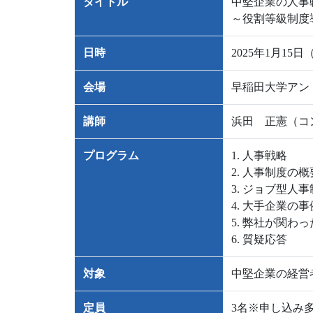
タイトル
中堅企業の人事
～役割等級制度
日時
2025年1月15日（
会場
早稲田大学アン
講師
浜田 正憲（コ
プログラム
1. 人事戦略
2. 人事制度の概
3. ジョブ型人
4. 大手企業の事
5. 弊社が関わ
6.
質疑応答
対象
中堅企業の経営
定員
3名※申し込み