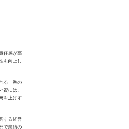
責任感が高
性も向上し
れる一番の
外資には、
与を上げす
関する経営
部で業績の