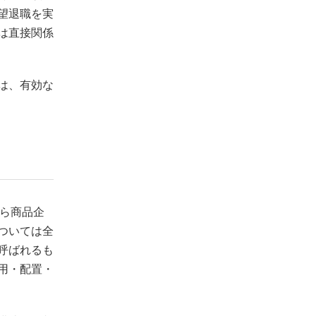
望退職を実
は直接関係
は、有効な
なら商品企
ついては全
呼ばれるも
用・配置・