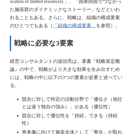
ocation of limited resources) 」、
「因果関係でつながっ
た施策群のダイナミックなストーリー」などといわ
れることもある。さらに、戦略は、組織の構成要素
のひとつでもある（
「組織の構成要素」
を参照）。
戦略に必要な3要素
経営コンサルタントの波頭亮は、著書『戦略策定概
論』の中で、戦略がより大きな効果を生み出すため
には、戦略の中に以下の
3
つの要素が必要と述べてい
る。
競合に対して特定の活動分野で「優位さ（他社
とは違う独自の強み）」がある（優位性）
競合に対して優位性を「持続」できる（持続
性）
将来像に向けて施策全体として「整合」が取れ