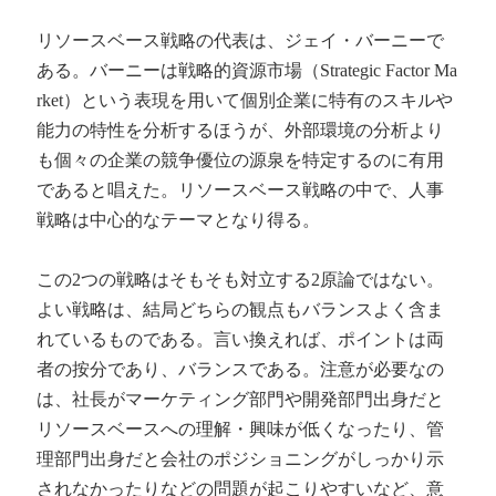
リソースベース戦略の代表は、ジェイ・バーニーで
ある。バーニーは戦略的資源市場（
Strategic Factor Ma
rket
）という表現を用いて個別企業に特有のスキルや
能力の特性を分析するほうが、外部環境の分析より
も個々の企業の競争優位の源泉を特定するのに有用
であると唱えた。リソースベース戦略の中で、人事
戦略は中心的なテーマとなり得る。
この
2
つの戦略はそもそも対立する
2
原論ではない。
よい戦略は、結局どちらの観点もバランスよく含ま
れているものである。言い換えれば、ポイントは両
者の按分であり、バランスである。注意が必要なの
は、社長がマーケティング部門や開発部門出身だと
リソースベースへの理解・興味が低くなったり、管
理部門出身だと会社のポジショニングがしっかり示
されなかったりなどの問題が起こりやすいなど、意